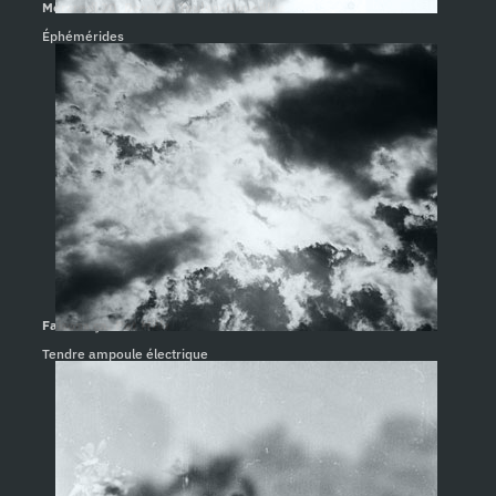
Mercredi 30. Bernard Teulon-Nouailles
Éphémérides
Faisons ça. Pat Mills
Tendre ampoule électrique