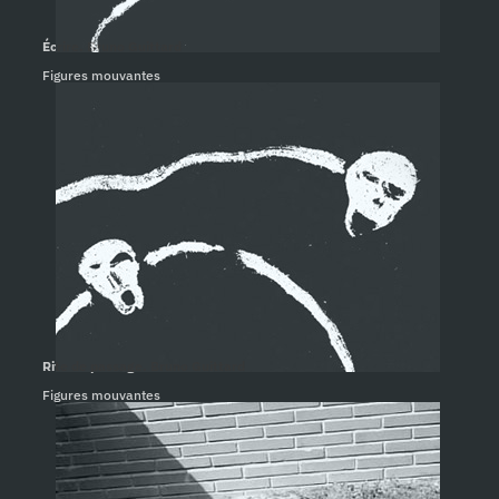
Écrire. Bruno Guittard
Figures mouvantes
Rite de passage. Bruno Guittard
Figures mouvantes