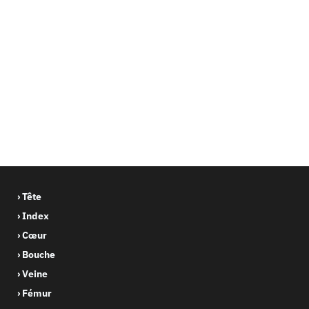
Les mots sortants
›
À table !
Salé ou sucré ?
›
Images : Juliette Caborderie, Yann Febvre.
› Tête
› Index
› Cœur
› Bouche
› Veine
› Fémur