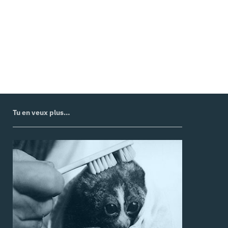
Texte : Clarisse Lesot — Image :
Woman Reading on
Top of Library Cannon
,
Lake Wales Public Library.
08/2018
Tu en veux plus…