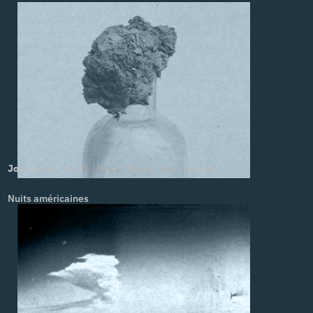
John meurt à la fin, David Wong. Tom Sergent
Nuits américaines