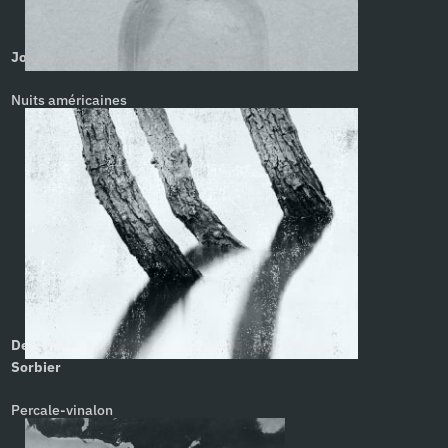
John meurt à la fin, David Wong. Tom Sergent
Nuits américaines
Deux hommes et un troisième, petit, mort. Paul de
Sorbier
Percale-vinalon