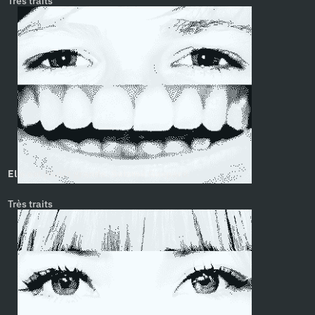
Très traits
Elle est plutôt grande. Salomé Gaspard
Très traits