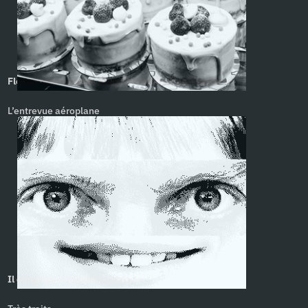
Flotter sans ombre. Michel Imbert, Paolo Golfino
L’entrevue aéroplane
Il est grand. Salomé Gaspard