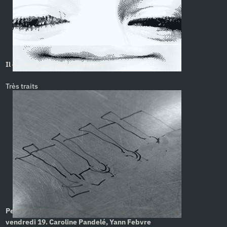
Il est maigre. Salomé Gaspard
Très traits
Petite histoire achevée d’un carré de porc, là-bas, un
vendredi 19. Caroline Pandelé, Yann Febvre