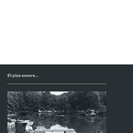
Objet sonore : Boris Billier — Image : Frances
Benjamin Johnston,
« Près Choisis », Albert Herter
house
, New York. 1913.
Library of Congress
.
04/2020
Et plus encore…