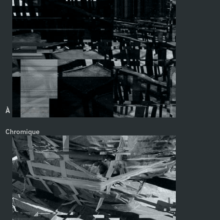
À perte de vue. Yann Febvre
Chromique