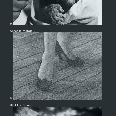
Minuit. Clarisse Lesot
Après le monde…
Solange. Corinne Deniel
UhU-les-Bains