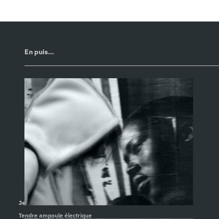
En puis…
Je vois #4. Jean-Luc Aribaud
Tendre ampoule électrique