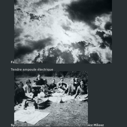
Faisons ça. Pat Mills
Tendre ampoule électrique
Symphonie de novembre. Oscar Vladislas de Lubicz Milosz