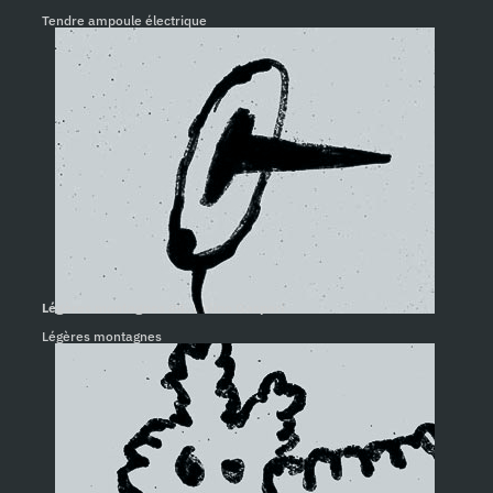
Tendre ampoule électrique
Légères montagnes #4. Rolino Gaspari
Légères montagnes