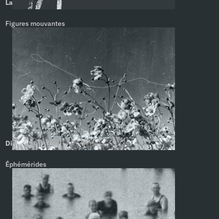
La palombière. Bruno Guittard
Figures mouvantes
Dimanche 5. Bernard Teulon-Nouailles
Éphémérides