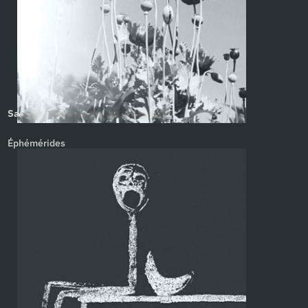
Samedi 9. Bernard Teulon-Nouailles
Éphémérides