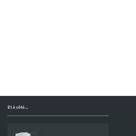
divers médias.
En savoir plus :
juliettebelleret.portfoliobox.net
—
@juliette.belleret
—
Revue 2k2
Lire aussi :
Lit
—
Poids
—
Sol
—
Thé
Texte : Juliette Belleret — Image : catalogue
Fonderie Deberny et Peignot, collection Magazine
Aléatoire.
10/2024
Et à côté…